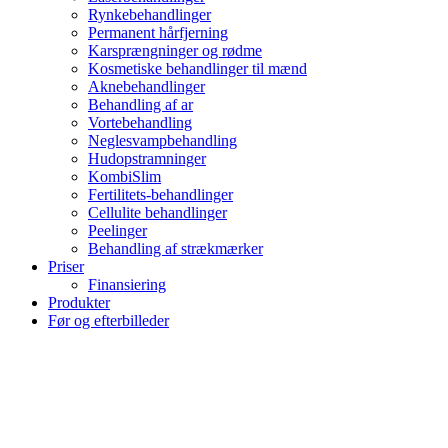
Rynkebehandlinger
Permanent hårfjerning
Karsprængninger og rødme
Kosmetiske behandlinger til mænd
Aknebehandlinger
Behandling af ar
Vortebehandling
Neglesvampbehandling
Hudopstramninger
KombiSlim
Fertilitets-behandlinger
Cellulite behandlinger
Peelinger
Behandling af strækmærker
Priser
Finansiering
Produkter
Før og efterbilleder