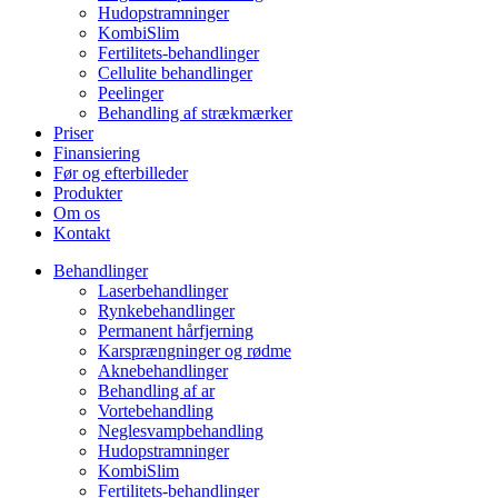
Hudopstramninger
KombiSlim
Fertilitets-behandlinger
Cellulite behandlinger
Peelinger
Behandling af strækmærker
Priser
Finansiering
Før og efterbilleder
Produkter
Om os
Kontakt
Behandlinger
Laserbehandlinger
Rynkebehandlinger
Permanent hårfjerning
Karsprængninger og rødme
Aknebehandlinger
Behandling af ar
Vortebehandling
Neglesvampbehandling
Hudopstramninger
KombiSlim
Fertilitets-behandlinger