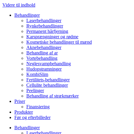
Videre til indhold
Behandlinger
Laserbehandlinger
Rynkebehandlinger
Permanent hårfjerning
Karsprængninger og rødme
Kosmetiske behandlinger til mænd
Aknebehandlinger
Behandling af ar
Vortebehandling
Neglesvampbehandling
Hudopstramninger
KombiSlim
Fertilitets-behandlinger
Cellulite behandlinger
Peelinger
Behandling af strækmærker
Priser
Finansiering
Produkter
Før og efterbilleder
Behandlinger
Laserbehandlinger