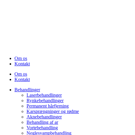
Om os
Kontakt
Om os
Kontakt
Behandlinger
Laserbehandlinger
Rynkebehandlinger
Permanent hårfjerning
Karsprængninger og rødme
Aknebehandlinger
Behandling af ar
Vortebehandling
Neglesvampbehandling