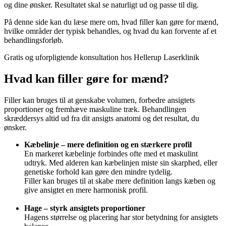
og dine ønsker. Resultatet skal se naturligt ud og passe til dig.
På denne side kan du læse mere om, hvad filler kan gøre for mænd,
hvilke områder der typisk behandles, og hvad du kan forvente af et
behandlingsforløb.
Gratis og uforpligtende konsultation hos Hellerup Laserklinik
Hvad kan filler gøre for mænd?
Filler kan bruges til at genskabe volumen, forbedre ansigtets
proportioner og fremhæve maskuline træk. Behandlingen
skræddersys altid ud fra dit ansigts anatomi og det resultat, du
ønsker.
Kæbelinje – mere definition og en stærkere profil
En markeret kæbelinje forbindes ofte med et maskulint
udtryk. Med alderen kan kæbelinjen miste sin skarphed, eller
genetiske forhold kan gøre den mindre tydelig.
Filler kan bruges til at skabe mere definition langs kæben og
give ansigtet en mere harmonisk profil.
Hage – styrk ansigtets proportioner
Hagens størrelse og placering har stor betydning for ansigtets