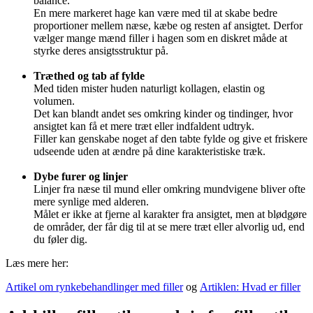
balance.
En mere markeret hage kan være med til at skabe bedre
proportioner mellem næse, kæbe og resten af ansigtet. Derfor
vælger mange mænd filler i hagen som en diskret måde at
styrke deres ansigtsstruktur på.
Træthed og tab af fylde
Med tiden mister huden naturligt kollagen, elastin og
volumen.
Det kan blandt andet ses omkring kinder og tindinger, hvor
ansigtet kan få et mere træt eller indfaldent udtryk.
Filler kan genskabe noget af den tabte fylde og give et friskere
udseende uden at ændre på dine karakteristiske træk.
Dybe furer og linjer
Linjer fra næse til mund eller omkring mundvigene bliver ofte
mere synlige med alderen.
Målet er ikke at fjerne al karakter fra ansigtet, men at blødgøre
de områder, der får dig til at se mere træt eller alvorlig ud, end
du føler dig.
Læs mere her:
Artikel om rynkebehandlinger med filler
og
Artiklen: Hvad er filler