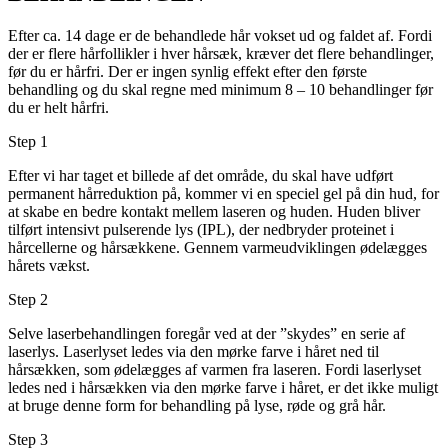
Efter ca. 14 dage er de behandlede hår vokset ud og faldet af. Fordi
der er flere hårfollikler i hver hårsæk, kræver det flere behandlinger,
før du er hårfri. Der er ingen synlig effekt efter den første
behandling og du skal regne med minimum 8 – 10 behandlinger før
du er helt hårfri.
Step 1
Efter vi har taget et billede af det område, du skal have udført
permanent hårreduktion på, kommer vi en speciel gel på din hud, for
at skabe en bedre kontakt mellem laseren og huden. Huden bliver
tilført intensivt pulserende lys (IPL), der nedbryder proteinet i
hårcellerne og hårsækkene. Gennem varmeudviklingen ødelægges
hårets vækst.
Step 2
Selve laserbehandlingen foregår ved at der ”skydes” en serie af
laserlys. Laserlyset ledes via den mørke farve i håret ned til
hårsækken, som ødelægges af varmen fra laseren. Fordi laserlyset
ledes ned i hårsækken via den mørke farve i håret, er det ikke muligt
at bruge denne form for behandling på lyse, røde og grå hår.
Step 3