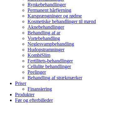
Rynkebehandlinger
Permanent hårfjerning
Karsprængninger og rødme
Kosmetiske behandlinger til mænd
Aknebehandlinger
Behandling af ar
Vortebehandling
Neglesvampbehandling
Hudopstramninger
KombiSlim
Fertilitets-behandlinger
Cellulite behandlinger
Peelinger
Behandling af strækmærker
Priser
Finansiering
Produkter
Før og efterbilleder