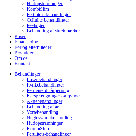
Hudopstramninger
KombiSlim
Fertilitets-behandlinger
Cellulite behandlinger
Peelinger
Behandling af strækmærker
Priser
Finansiering
Før og efterbilleder
Produkter
Om os
Kontakt
Behandlinger
Laserbehandlinger
Rynkebehandlinger
Permanent hårfjerning
Karsprængninger og rødme
Aknebehandlinger
Behandling af ar
Vortebehandling
Neglesvampbehandling
Hudopstramninger
KombiSlim
Fertilitets-behandlinger