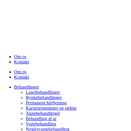
Om os
Kontakt
Om os
Kontakt
Behandlinger
Laserbehandlinger
Rynkebehandlinger
Permanent hårfjerning
Karsprængninger og rødme
Aknebehandlinger
Behandling af ar
Vortebehandling
Neglesvampbehandling