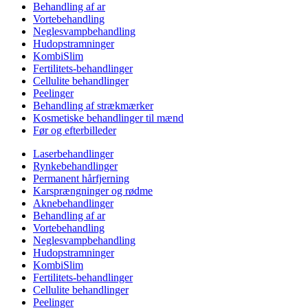
Behandling af ar
Vortebehandling
Neglesvampbehandling
Hudopstramninger
KombiSlim
Fertilitets-behandlinger
Cellulite behandlinger
Peelinger
Behandling af strækmærker
Kosmetiske behandlinger til mænd
Før og efterbilleder
Laserbehandlinger
Rynkebehandlinger
Permanent hårfjerning
Karsprængninger og rødme
Aknebehandlinger
Behandling af ar
Vortebehandling
Neglesvampbehandling
Hudopstramninger
KombiSlim
Fertilitets-behandlinger
Cellulite behandlinger
Peelinger