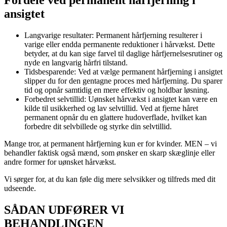
ansigtet
Langvarige resultater: Permanent hårfjerning resulterer i
varige eller endda permanente reduktioner i hårvækst. Dette
betyder, at du kan sige farvel til daglige hårfjernelsesrutiner og
nyde en langvarig hårfri tilstand.
Tidsbesparende: Ved at vælge permanent hårfjerning i ansigtet
slipper du for den gentagne proces med hårfjerning. Du sparer
tid og opnår samtidig en mere effektiv og holdbar løsning.
Forbedret selvtillid: Uønsket hårvækst i ansigtet kan være en
kilde til usikkerhed og lav selvtillid. Ved at fjerne håret
permanent opnår du en glattere hudoverflade, hvilket kan
forbedre dit selvbillede og styrke din selvtillid.
Mange tror, at permanent hårfjerning kun er for kvinder. MEN – vi
behandler faktisk også mænd, som ønsker en skarp skæglinje eller
andre former for uønsket hårvækst.
Vi sørger for, at du kan føle dig mere selvsikker og tilfreds med dit
udseende.
SÅDAN UDFØRER VI
BEHANDLINGEN