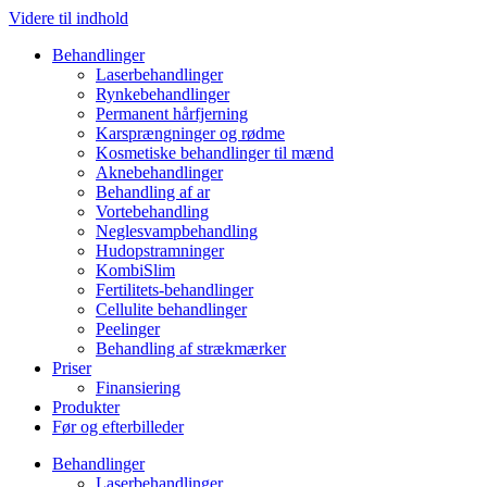
Videre til indhold
Behandlinger
Laserbehandlinger
Rynkebehandlinger
Permanent hårfjerning
Karsprængninger og rødme
Kosmetiske behandlinger til mænd
Aknebehandlinger
Behandling af ar
Vortebehandling
Neglesvampbehandling
Hudopstramninger
KombiSlim
Fertilitets-behandlinger
Cellulite behandlinger
Peelinger
Behandling af strækmærker
Priser
Finansiering
Produkter
Før og efterbilleder
Behandlinger
Laserbehandlinger