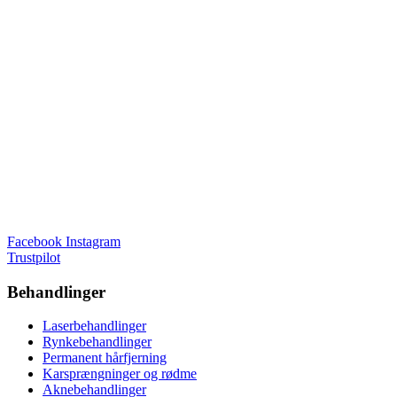
Facebook
Instagram
Trustpilot
Behandlinger
Laserbehandlinger
Rynkebehandlinger
Permanent hårfjerning
Karsprængninger og rødme
Aknebehandlinger