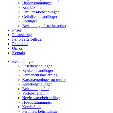
Hudopstramninger
KombiSlim
Fertilitets-behandlinger
Cellulite behandlinger
Peelinger
Behandling af strækmærker
Priser
Finansiering
Før og efterbilleder
Produkter
Om os
Kontakt
Behandlinger
Laserbehandlinger
Rynkebehandlinger
Permanent hårfjerning
Karsprængninger og rødme
Aknebehandlinger
Behandling af ar
Vortebehandling
Neglesvampbehandling
Hudopstramninger
KombiSlim
Fertilitets-behandlinger