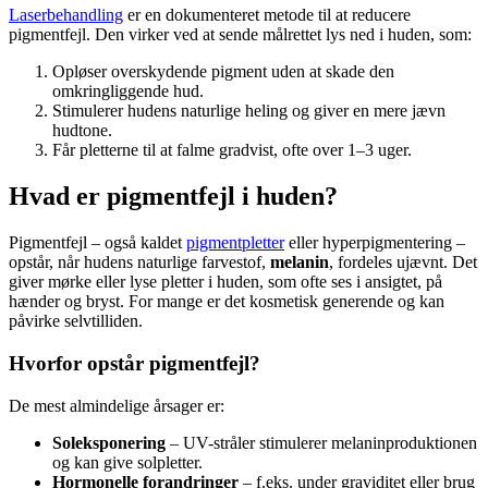
Laserbehandling
er en dokumenteret metode til at reducere
pigmentfejl. Den virker ved at sende målrettet lys ned i huden, som:
Opløser overskydende pigment uden at skade den
omkringliggende hud.
Stimulerer hudens naturlige heling og giver en mere jævn
hudtone.
Får pletterne til at falme gradvist, ofte over 1–3 uger.
Hvad er pigmentfejl i huden?
Pigmentfejl – også kaldet
pigmentpletter
eller hyperpigmentering –
opstår, når hudens naturlige farvestof,
melanin
, fordeles ujævnt. Det
giver mørke eller lyse pletter i huden, som ofte ses i ansigtet, på
hænder og bryst. For mange er det kosmetisk generende og kan
påvirke selvtilliden.
Hvorfor opstår pigmentfejl?
De mest almindelige årsager er:
Soleksponering
– UV-stråler stimulerer melaninproduktionen
og kan give solpletter.
Hormonelle forandringer
– f.eks. under graviditet eller brug