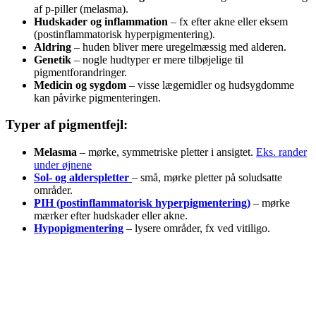
af p-piller (melasma).
Hudskader og inflammation
– fx efter akne eller eksem
(postinflammatorisk hyperpigmentering).
Aldring
– huden bliver mere uregelmæssig med alderen.
Genetik
– nogle hudtyper er mere tilbøjelige til
pigmentforandringer.
Medicin og sygdom
– visse lægemidler og hudsygdomme
kan påvirke pigmenteringen.
Typer af pigmentfejl:
Melasma
– mørke, symmetriske pletter i ansigtet.
Eks. rander
under øjnene
Sol- og alderspletter
– små, mørke pletter på soludsatte
områder.
PIH (postinflammatorisk hyperpigmentering)
– mørke
mærker efter hudskader eller akne.
Hypopigmentering
– lysere områder, fx ved vitiligo.