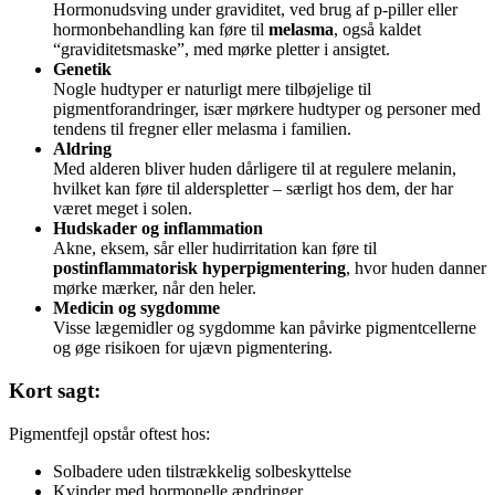
Hormonudsving under graviditet, ved brug af p-piller eller
hormonbehandling kan føre til
melasma
, også kaldet
“graviditetsmaske”, med mørke pletter i ansigtet.
Genetik
Nogle hudtyper er naturligt mere tilbøjelige til
pigmentforandringer, især mørkere hudtyper og personer med
tendens til fregner eller melasma i familien.
Aldring
Med alderen bliver huden dårligere til at regulere melanin,
hvilket kan føre til alderspletter – særligt hos dem, der har
været meget i solen.
Hudskader og inflammation
Akne, eksem, sår eller hudirritation kan føre til
postinflammatorisk hyperpigmentering
, hvor huden danner
mørke mærker, når den heler.
Medicin og sygdomme
Visse lægemidler og sygdomme kan påvirke pigmentcellerne
og øge risikoen for ujævn pigmentering.
Kort sagt:
Pigmentfejl opstår oftest hos:
Solbadere uden tilstrækkelig solbeskyttelse
Kvinder med hormonelle ændringer