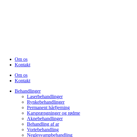
Om os
Kontakt
Om os
Kontakt
Behandlinger
Laserbehandlinger
Rynkebehandlinger
Permanent hårfjerning
Karsprængninger og rødme
Aknebehandlinger
Behandling af ar
Vortebehandling
Neglesvampbehandling