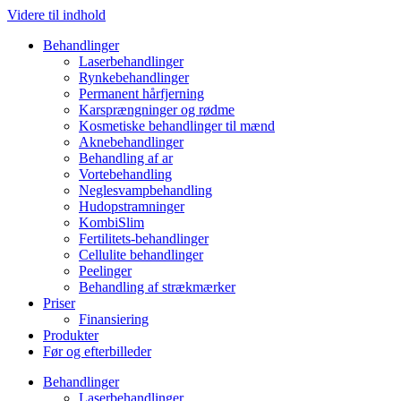
Videre til indhold
Behandlinger
Laserbehandlinger
Rynkebehandlinger
Permanent hårfjerning
Karsprængninger og rødme
Kosmetiske behandlinger til mænd
Aknebehandlinger
Behandling af ar
Vortebehandling
Neglesvampbehandling
Hudopstramninger
KombiSlim
Fertilitets-behandlinger
Cellulite behandlinger
Peelinger
Behandling af strækmærker
Priser
Finansiering
Produkter
Før og efterbilleder
Behandlinger
Laserbehandlinger