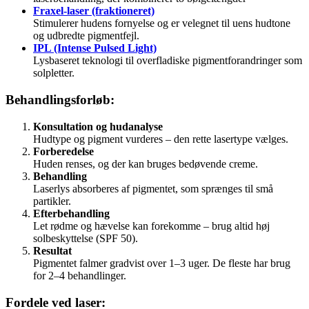
Fraxel-laser (fraktioneret)
Stimulerer hudens fornyelse og er velegnet til uens hudtone
og udbredte pigmentfejl.
IPL (Intense Pulsed Light)
Lysbaseret teknologi til overfladiske pigmentforandringer som
solpletter.
Behandlingsforløb:
Konsultation og hudanalyse
Hudtype og pigment vurderes – den rette lasertype vælges.
Forberedelse
Huden renses, og der kan bruges bedøvende creme.
Behandling
Laserlys absorberes af pigmentet, som sprænges til små
partikler.
Efterbehandling
Let rødme og hævelse kan forekomme – brug altid høj
solbeskyttelse (SPF 50).
Resultat
Pigmentet falmer gradvist over 1–3 uger. De fleste har brug
for 2–4 behandlinger.
Fordele ved laser: