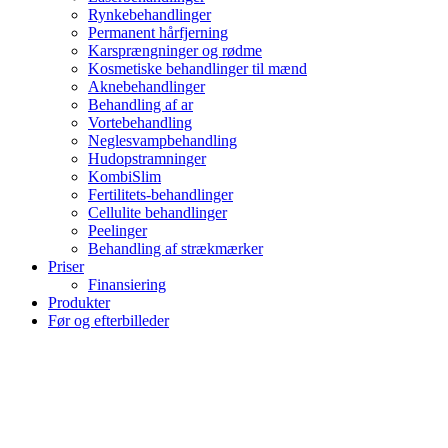
Rynkebehandlinger
Permanent hårfjerning
Karsprængninger og rødme
Kosmetiske behandlinger til mænd
Aknebehandlinger
Behandling af ar
Vortebehandling
Neglesvampbehandling
Hudopstramninger
KombiSlim
Fertilitets-behandlinger
Cellulite behandlinger
Peelinger
Behandling af strækmærker
Priser
Finansiering
Produkter
Før og efterbilleder