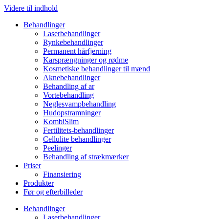
Videre til indhold
Behandlinger
Laserbehandlinger
Rynkebehandlinger
Permanent hårfjerning
Karsprængninger og rødme
Kosmetiske behandlinger til mænd
Aknebehandlinger
Behandling af ar
Vortebehandling
Neglesvampbehandling
Hudopstramninger
KombiSlim
Fertilitets-behandlinger
Cellulite behandlinger
Peelinger
Behandling af strækmærker
Priser
Finansiering
Produkter
Før og efterbilleder
Behandlinger
Laserbehandlinger