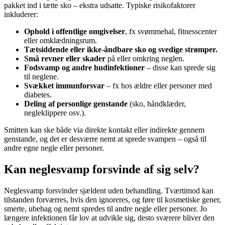
pakket ind i tætte sko – ekstra udsatte. Typiske risikofaktorer
inkluderer:
Ophold i offentlige omgivelser
, fx svømmehal, fitnesscenter
eller omklædningsrum.
Tætsiddende eller ikke-åndbare sko og svedige strømper.
Små revner eller skader
på eller omkring neglen.
Fodsvamp og andre hudinfektioner
– disse kan sprede sig
til neglene.
Svækket immunforsvar
– fx hos ældre eller personer med
diabetes.
Deling af personlige genstande
(sko, håndklæder,
negleklippere osv.).
Smitten kan ske både via direkte kontakt eller indirekte gennem
genstande, og det er desværre nemt at sprede svampen – også til
andre egne negle eller personer.
Kan neglesvamp forsvinde af sig selv?
Neglesvamp forsvinder sjældent uden behandling. Tværtimod kan
tilstanden forværres, hvis den ignoreres, og føre til kosmetiske gener,
smerte, ubehag og nemt spredes til andre negle eller personer. Jo
længere infektionen får lov at udvikle sig, desto sværere bliver den