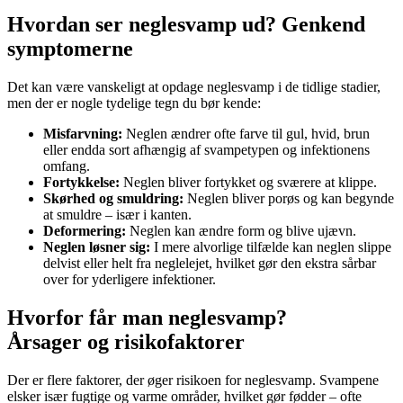
Hvordan ser neglesvamp ud? Genkend
symptomerne
Det kan være vanskeligt at opdage neglesvamp i de tidlige stadier,
men der er nogle tydelige tegn du bør kende:
Misfarvning:
Neglen ændrer ofte farve til gul, hvid, brun
eller endda sort afhængig af svampetypen og infektionens
omfang.
Fortykkelse:
Neglen bliver fortykket og sværere at klippe.
Skørhed og smuldring:
Neglen bliver porøs og kan begynde
at smuldre – især i kanten.
Deformering:
Neglen kan ændre form og blive ujævn.
Neglen løsner sig:
I mere alvorlige tilfælde kan neglen slippe
delvist eller helt fra neglelejet, hvilket gør den ekstra sårbar
over for yderligere infektioner.
Hvorfor får man neglesvamp?
Årsager og risikofaktorer
Der er flere faktorer, der øger risikoen for neglesvamp. Svampene
elsker især fugtige og varme områder, hvilket gør fødder – ofte