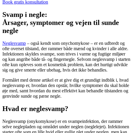
Book gratis konsultation
Svamp i negle:
Årsager, symptomer og vejen til sunde
negle
Neglesvamp
– også kendt som onychomykose – er en udbredt og
ofte overset tilstand, der rammer både mænd og kvinder i alle aldre.
Infektionen skyldes svampe, som trives i varme og fugtige miljøer
og kan angribe både tå- og fingernegle. Selvom neglesvamp i starten
ofte kun opleves som et kosmetisk problem, kan det hurtigt udvikle
sig og give smerte eller ubehag, hvis det ikke behandles.
Formålet med denne artikel er at give dig et grundigt indblik i, hvad
neglesvamp er, hvordan den opstår, hvilke symptomer du skal holde
øje med, samt hvordan du mest effektivt kan behandle tilstanden og
genvinde sunde og pæne negle.
Hvad er neglesvamp?
Neglesvamp (onykomykose) er en svampeinfektion, der rammer
selve neglepladen og området under neglen (neglelejet). Infektionen
starter ofte som en lille hvid eller gullig plet under neglen, men kan