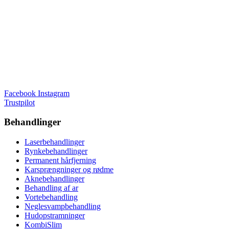
Facebook
Instagram
Trustpilot
Behandlinger
Laserbehandlinger
Rynkebehandlinger
Permanent hårfjerning
Karsprængninger og rødme
Aknebehandlinger
Behandling af ar
Vortebehandling
Neglesvampbehandling
Hudopstramninger
KombiSlim