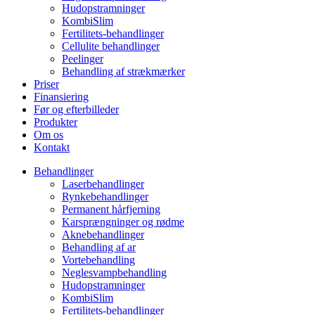
Hudopstramninger
KombiSlim
Fertilitets-behandlinger
Cellulite behandlinger
Peelinger
Behandling af strækmærker
Priser
Finansiering
Før og efterbilleder
Produkter
Om os
Kontakt
Behandlinger
Laserbehandlinger
Rynkebehandlinger
Permanent hårfjerning
Karsprængninger og rødme
Aknebehandlinger
Behandling af ar
Vortebehandling
Neglesvampbehandling
Hudopstramninger
KombiSlim
Fertilitets-behandlinger