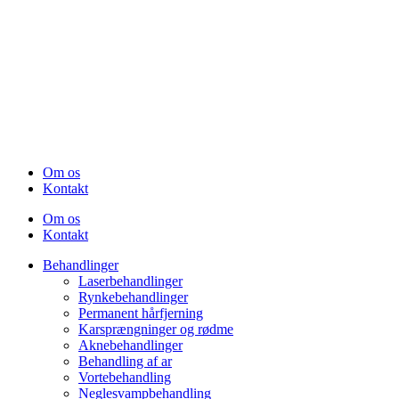
Om os
Kontakt
Om os
Kontakt
Behandlinger
Laserbehandlinger
Rynkebehandlinger
Permanent hårfjerning
Karsprængninger og rødme
Aknebehandlinger
Behandling af ar
Vortebehandling
Neglesvampbehandling