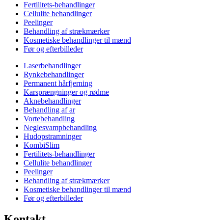
Fertilitets-behandlinger
Cellulite behandlinger
Peelinger
Behandling af strækmærker
Kosmetiske behandlinger til mænd
Før og efterbilleder
Laserbehandlinger
Rynkebehandlinger
Permanent hårfjerning
Karsprængninger og rødme
Aknebehandlinger
Behandling af ar
Vortebehandling
Neglesvampbehandling
Hudopstramninger
KombiSlim
Fertilitets-behandlinger
Cellulite behandlinger
Peelinger
Behandling af strækmærker
Kosmetiske behandlinger til mænd
Før og efterbilleder
Kontakt