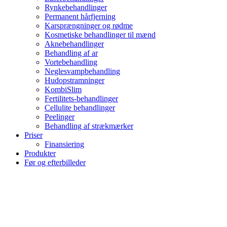
Rynkebehandlinger
Permanent hårfjerning
Karsprængninger og rødme
Kosmetiske behandlinger til mænd
Aknebehandlinger
Behandling af ar
Vortebehandling
Neglesvampbehandling
Hudopstramninger
KombiSlim
Fertilitets-behandlinger
Cellulite behandlinger
Peelinger
Behandling af strækmærker
Priser
Finansiering
Produkter
Før og efterbilleder