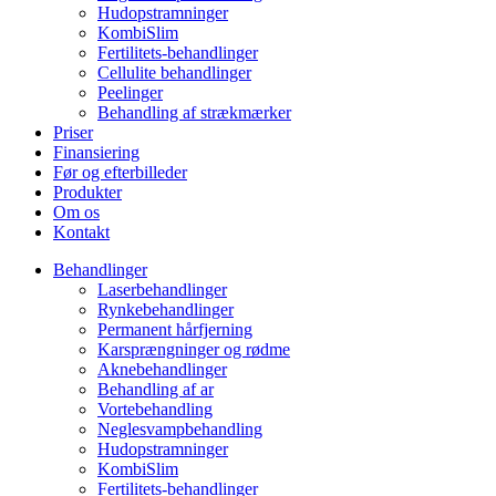
Hudopstramninger
KombiSlim
Fertilitets-behandlinger
Cellulite behandlinger
Peelinger
Behandling af strækmærker
Priser
Finansiering
Før og efterbilleder
Produkter
Om os
Kontakt
Behandlinger
Laserbehandlinger
Rynkebehandlinger
Permanent hårfjerning
Karsprængninger og rødme
Aknebehandlinger
Behandling af ar
Vortebehandling
Neglesvampbehandling
Hudopstramninger
KombiSlim
Fertilitets-behandlinger