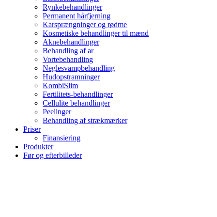
Rynkebehandlinger
Permanent hårfjerning
Karsprængninger og rødme
Kosmetiske behandlinger til mænd
Aknebehandlinger
Behandling af ar
Vortebehandling
Neglesvampbehandling
Hudopstramninger
KombiSlim
Fertilitets-behandlinger
Cellulite behandlinger
Peelinger
Behandling af strækmærker
Priser
Finansiering
Produkter
Før og efterbilleder