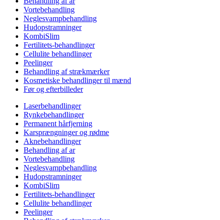
Behandling af ar
Vortebehandling
Neglesvampbehandling
Hudopstramninger
KombiSlim
Fertilitets-behandlinger
Cellulite behandlinger
Peelinger
Behandling af strækmærker
Kosmetiske behandlinger til mænd
Før og efterbilleder
Laserbehandlinger
Rynkebehandlinger
Permanent hårfjerning
Karsprængninger og rødme
Aknebehandlinger
Behandling af ar
Vortebehandling
Neglesvampbehandling
Hudopstramninger
KombiSlim
Fertilitets-behandlinger
Cellulite behandlinger
Peelinger