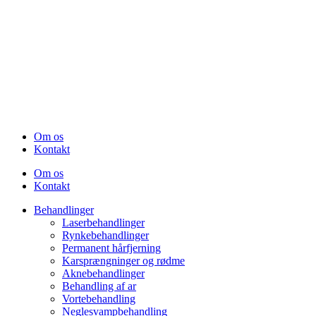
Om os
Kontakt
Om os
Kontakt
Behandlinger
Laserbehandlinger
Rynkebehandlinger
Permanent hårfjerning
Karsprængninger og rødme
Aknebehandlinger
Behandling af ar
Vortebehandling
Neglesvampbehandling