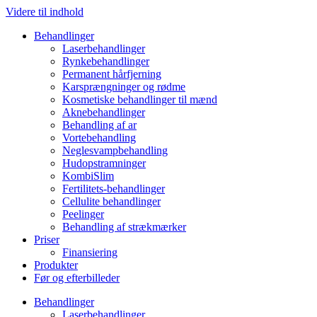
Videre til indhold
Behandlinger
Laserbehandlinger
Rynkebehandlinger
Permanent hårfjerning
Karsprængninger og rødme
Kosmetiske behandlinger til mænd
Aknebehandlinger
Behandling af ar
Vortebehandling
Neglesvampbehandling
Hudopstramninger
KombiSlim
Fertilitets-behandlinger
Cellulite behandlinger
Peelinger
Behandling af strækmærker
Priser
Finansiering
Produkter
Før og efterbilleder
Behandlinger
Laserbehandlinger