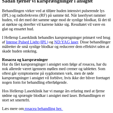
Sådan fjerner vi karsprængninger i ansigtet
Behandlingen virker ved at tilføre huden intensivt pulserende lys
(IPL) og radiofrekvens (RF) på samme tid. Når laserlyset rammer
huden, vil det med det samme søge mod de synlige blodkar, få det til
at størkne og derefter vil karrene lukke sig. Resultatet vil være en
glat og ensartet hud.
I Hellerup Laserklinik behandles karsprængninger primært ved brug
af
Intense Pulsed Light (IPL)
og
ND:YAG laser
. Disse behandlinger
målretter de små synlige blodkar og reducerer dem effektivt uden at
skade huden omkring.
Rosacea og karspræninger
Har du fået karsprænginger i ansigtet som følge af rosacea, har du
nok allerede været igennem møllen med cremer og tabletter. Som
oftest går symptomerne på sygdommen væk, men de røde
karsprængninger i ansigtet vil forblive, hvis ikke der bliver foretaget
nogen form for behandling efterfølgende.
Hos Hellerup Laserklinik har vi mange års erfaring med at fjerne
rødme og sprængte blodkar i ansigtet med laser. Behandlingen er
stort set smertefri.
Læs mere om
rosacea behandling her.